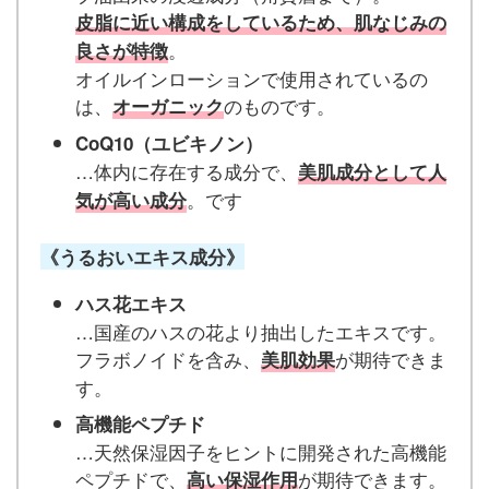
皮脂に近い構成をしているため、肌なじみの
。
良さが特徴
オイルインローションで使用されているの
は、
のものです。
オーガニック
CoQ10（ユビキノン）
…体内に存在する成分で、
美肌成分として人
。です
気が高い成分
《うるおいエキス成分》
ハス花エキス
…国産のハスの花より抽出したエキスです。
フラボノイドを含み、
が期待できま
美肌効果
す。
高機能ペプチド
…天然保湿因子をヒントに開発された高機能
ペプチドで、
が期待できます。
高い保湿作用