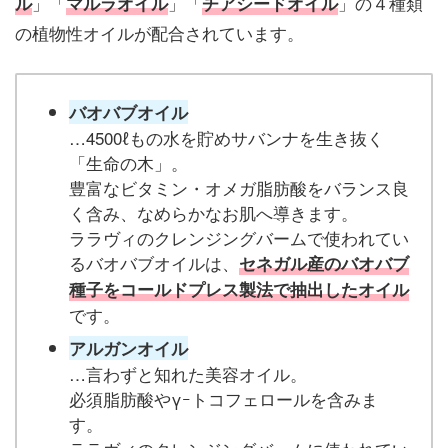
」「
」「
」の４種類
ル
マルラオイル
チアシードオイル
の植物性オイルが配合されています。
バオバブオイル
…4500ℓもの水を貯めサバンナを生き抜く
「生命の木」。
豊富なビタミン・オメガ脂肪酸をバランス良
く含み、なめらかなお肌へ導きます。
ララヴィのクレンジングバームで使われてい
るバオバブオイルは、
セネガル産のバオバブ
種子をコールドプレス製法で抽出したオイル
です。
アルガンオイル
…言わずと知れた美容オイル。
必須脂肪酸やγｰトコフェロールを含みま
す。