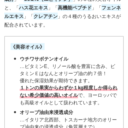
と、「
」「
」「
ハス花エキス
高機能ペプチド
フェンネ
」「
」の４種のうるおいエキスが
ルエキス
クレアチン
配合されています。
《美容オイル》
ウチワサボテンオイル
…ビタミンE、リノール酸を豊富に含み、ビ
タミンＥはなんとオリーブ油の約７倍！
優れた保湿効果が期待できます。
１トンの果実からわずか１kg程度しか得られ
で、ヨーロッパで
ない希少価値の高いオイル
も高級オイルとして扱われています。
オリーブ油由来浸透成分
…イタリア北西部、トスカーナ地方のオリー
ブ油由来の浸透成分（角質層まで）。