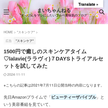
Translate »
まいちゃんねる
すっぴんをマシにしたいブルベ黄味肌のブログ
HOME
>
*スキンケア*
>
広告
*スキンケア*
1500円で癒しのスキンケアタイム
♡lalavie(ララヴィ)７DAYSトライアルセ
ットを試してみた
2024-11-11
※こちらの記事は2021年7月11日公開当時の内容になります。
先日Amazonプライムで「
」と
ビューティーザバイブル
いう美容番組を見ていて、