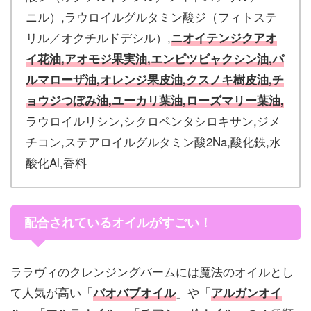
ニル）,ラウロイルグルタミン酸ジ（フィトステ
リル／オクチルドデシル）,
ニオイテンジクアオ
イ花油,アオモジ果実油,エンピツビャクシン油,パ
ルマローザ油,オレンジ果皮油,クスノキ樹皮油,チ
ョウジつぼみ油,ユーカリ葉油,ローズマリー葉油,
ラウロイルリシン,シクロペンタシロキサン,ジメ
チコン,ステアロイルグルタミン酸2Na,酸化鉄,水
酸化Al,香料
配合されているオイルがすごい！
ララヴィのクレンジングバームには魔法のオイルとし
て人気が高い「
」や「
バオバブオイル
アルガンオイ