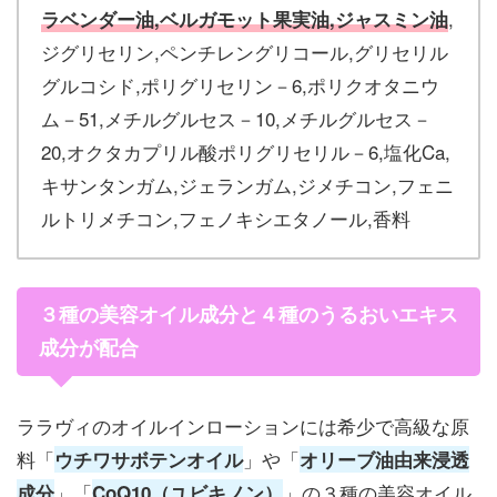
,
ラベンダー油,ベルガモット果実油,ジャスミン油
ジグリセリン,ペンチレングリコール,グリセリル
グルコシド,ポリグリセリン－6,ポリクオタニウ
ム－51,メチルグルセス－10,メチルグルセス－
20,オクタカプリル酸ポリグリセリル－6,塩化Ca,
キサンタンガム,ジェランガム,ジメチコン,フェニ
ルトリメチコン,フェノキシエタノール,香料
３種の美容オイル成分と４種のうるおいエキス
成分が配合
ララヴィのオイルインローションには希少で高級な原
料「
」や「
ウチワサボテンオイル
オリーブ油由来浸透
」「
」の３種の美容オイル
成分
CoQ10（ユビキノン）