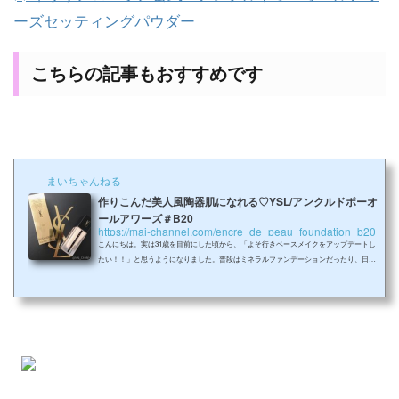
ーズセッティングパウダー
こちらの記事もおすすめです
まいちゃんねる
作りこんだ美人風陶器肌になれる♡YSL/アンクルドポーオ
ールアワーズ＃B20
https://mai-channel.com/encre_de_peau_foundation_b20
こんにちは。実は31歳を目前にした頃から、「よそ行きベースメイクをアップデートし
たい！！」と思うようになりました。普段はミネラルファンデーションだったり、日焼
け止めとパウダーだったり…。カバー力も付け心地も軽いものが多くて。だけどフォー
マルな場に出るときは、きちんと感を出すべくもうちょっと作りこんだベースメイクを
したい！メリハリを付けて気合を入れたい！ナチュラルじゃなくて作った感じの美人顔
になりたいんじゃーーー！！（by 31歳心の声）今までファンデーションは毛穴と色むら
さえ消えてくれれば多少は肌の...