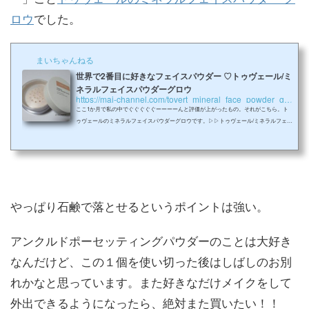
ロウ
でした。
まいちゃんねる
世界で2番目に好きなフェイスパウダー ♡トゥヴェール/ミ
ネラルフェイスパウダーグロウ
https://mai-channel.com/tovert_mineral_face_powder_glow
ここ1か月で私の中でぐぐぐぐぐーーーーんと評価が上がったもの。それがこちら。ト
ゥヴェールのミネラルフェイスパウダーグロウです。▷▷トゥヴェール/ミネラルフェイ
スパウダー グロウ税込み価格:2940円トゥヴェール ミネラルフェイスパウダーグロウ▷
▷トゥヴェール/ミネラルフェイスパウダー グロウ税込み価格:2940円今のところ世界で2
番目に好きなフェイスパウダーです（笑）ルースパウダーだったら世界で1番目に好
き。…というかトゥヴェールはこのパウダーをもっと推すべきだと思う。「3000円以下
でおすすめのフェイスパウダーは？」...
やっぱり石鹸で落とせるというポイントは強い。
アンクルドポーセッティングパウダーのことは大好き
なんだけど、この１個を使い切った後はしばしのお別
れかなと思っています。また好きなだけメイクをして
外出できるようになったら、絶対また買いたい！！