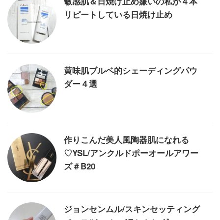
敏感肌＆日焼け止め嫌いの私が４本
リピートしている日焼け止め
黄味肌ブルベ的シェーディングパウ
ダー４選
作りこんだ美人風陶器肌になれる
♡YSL/アンクルドポーオールアワー
ズ＃B20
ジョンセンムル/スキンセッティング