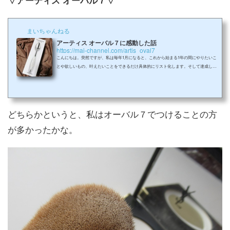
まいちゃんねる
アーティス オーバル７に感動した話
https://mai-channel.com/artis_oval7
こんにちは。突然ですが、私は毎年1月になると、これから始まる1年の間にやりたいこ
とや欲しいもの、叶えたいことをできるだけ具体的にリスト化します。そして達成した
ものから、その都度ラインを引いて消していきます。その年の12月にどれだけ達成でき
たか振り返るのが、ちょっとした楽しみ！2020年。そんな私の願い事の1つが”ちょっと
いいメイクブラシを買うこと！”でした。私ね、振り返ってみると高くても1000円位の
ブラシしか持ってないことに気付きまして…。前々から欲しかったブラシを思い切って
購入することにしました。アーテ...
どちらかというと、私はオーバル７でつけることの方
が多かったかな。