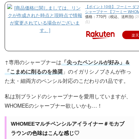
【ポイント10倍】 フーミー ダ
シャープナー 【フーミー WHOME
価格：770円（税込、送料別)
(2
点)
楽
↑専用のシャープナーは
「尖ったペンシルが好み」＆
」のイガリシノブさんが作っ
「こまめに削るのを推奨
た太・細両方のペンシル対応のこだわりの1品です。
私は別ブランドのシャープナーを愛用していますが、
WHOMEEのシャープナー欲しいかも…！
WHOMEEマルチペンシルアイライナー＃モカブ
ラウンの色味はこんな感じ♡