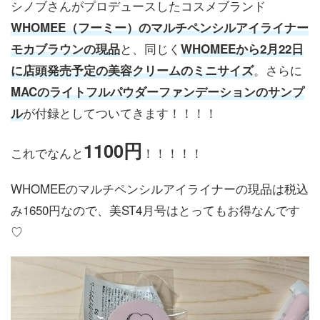
シノブさんがプロデュースしたコスメブランド
WHOMEE（フーミー）のマルチペンシルアイライナー
と、同じく
モカブラウンの現品
WHOMEEから2月22日
。さらに
に店頭発売予定の美容クリームのミニサイズ
MACのライトフルパウダーファンデーションのサンプ
が付録としてついてきます！！！！
ル
1100円
これでなんと
！！！！！
WHOMEEのマルチペンシルアイライナーの現品は税込
み1650円なので、美ST4月号はとってもお得なんです
♡