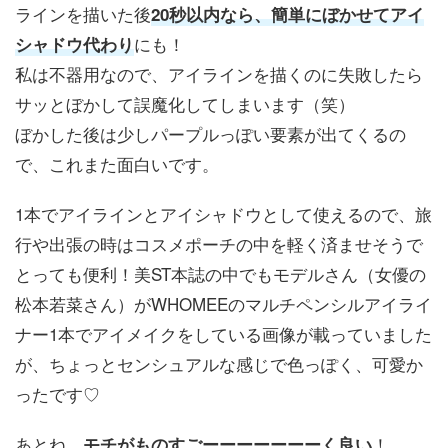
ラインを描いた後
20秒以内なら、簡単にぼかせてアイ
にも！
シャドウ代わり
私は不器用なので、アイラインを描くのに失敗したら
サッとぼかして誤魔化してしまいます（笑）
ぼかした後は少しパープルっぽい要素が出てくるの
で、これまた面白いです。
1本でアイラインとアイシャドウとして使えるので、旅
行や出張の時はコスメポーチの中を軽く済ませそうで
とっても便利！美ST本誌の中でもモデルさん（女優の
松本若菜さん）がWHOMEEのマルチペンシルアイライ
ナー1本でアイメイクをしている画像が載っていました
が、ちょっとセンシュアルな感じで色っぽく、可愛か
ったです♡
あとね、
！
モチがものすごーーーーーーーく良い