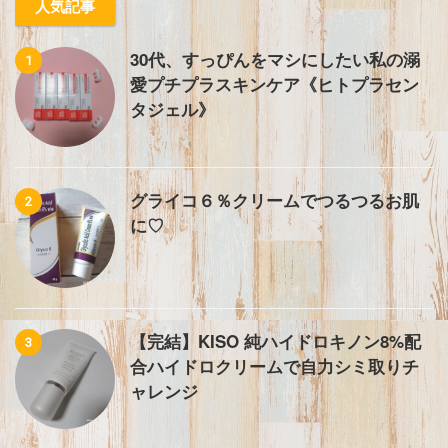
人気記事
30代、すっぴんをマシにしたい私の溺
1
愛プチプラスキンケア《ヒトプラセン
タジェル》
グライコ６％クリームでつるつるお肌
2
に♡
【完結】KISO 純ハイドロキノン8%配
3
合ハイドロクリームで自力シミ取りチ
ャレンジ