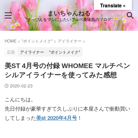
Translate »
まいちゃんねる
すっぴんをマシにしたいブルベ黄味肌のブログ
HOME
>
*ポイントメイク*
>
アイライナー
>
広告
アイライナー
*ポイントメイク*
美ST 4月号の付録 WHOMEE マルチペン
シルアイライナーを使ってみた感想
2020-02-23
こんにちは。
先日付録が豪華すぎて久しぶりに本屋さんで衝動買い
してしまった
！
美st 2020年4月号