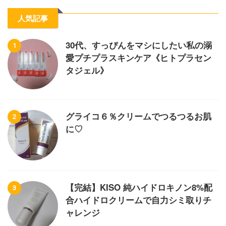
人気記事
30代、すっぴんをマシにしたい私の溺
1
愛プチプラスキンケア《ヒトプラセン
タジェル》
グライコ６％クリームでつるつるお肌
2
に♡
【完結】KISO 純ハイドロキノン8%配
3
合ハイドロクリームで自力シミ取りチ
ャレンジ