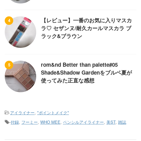
【レビュー】一番のお気に入りマスカ
4
ラ♡ セザンヌ/耐久カールマスカラ ブ
ラック&ブラウン
rom&nd Better than palette#05
5
Shade&Shadow Gardenをブルベ夏が
使ってみた正直な感想
-
アイライナー
,
*ポイントメイク*
-
付録
,
フーミー
,
WHO MEE
,
ペンシルアイライナー
,
美ST
,
雑誌