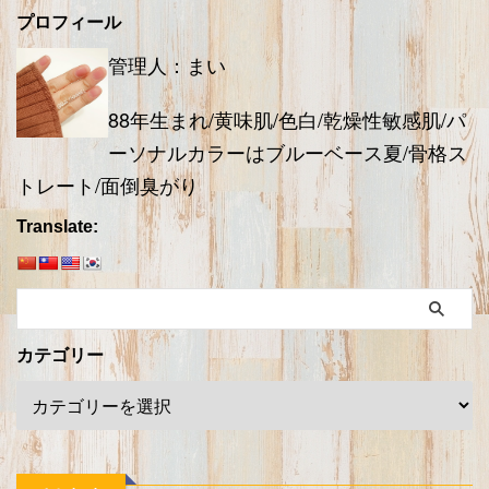
プロフィール
管理人：まい
88年生まれ/黄味肌/色白/乾燥性敏感肌/パ
ーソナルカラーはブルーベース夏/骨格ス
トレート/面倒臭がり
Translate:
カテゴリー