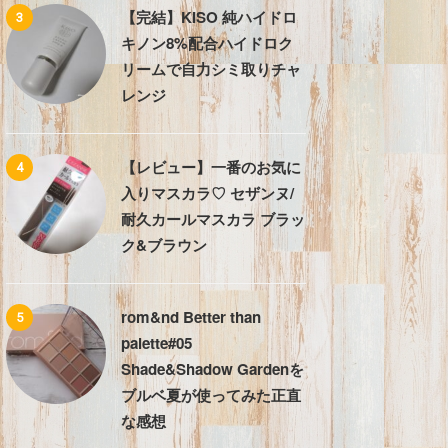
【完結】KISO 純ハイドロ
3
キノン8%配合ハイドロク
リームで自力シミ取りチャ
レンジ
【レビュー】一番のお気に
4
入りマスカラ♡ セザンヌ/
耐久カールマスカラ ブラッ
ク&ブラウン
rom&nd Better than
5
palette#05
Shade&Shadow Gardenを
ブルベ夏が使ってみた正直
な感想