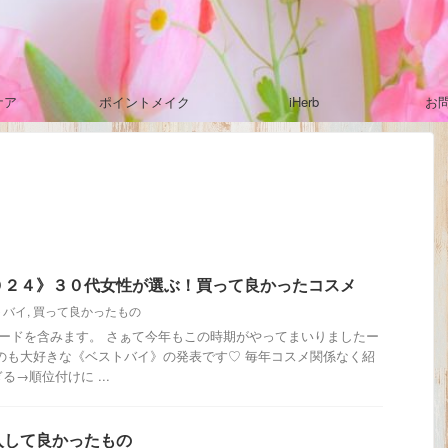
ケア
ポイントメイク
iHerb
お
０２４》３０代女性が選ぶ！買って良かったコスメ
トバイ
,
買って良かったもの
ードを含みます。 さぁて今年もこの時期がやってまいりましたー
のも大好きな《ベストバイ》の発表です♡ 毎年コスメ関係なく紹
→順位付けに ...
入して良かったもの