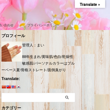
Translate »
問い合わせ
プライバシーポリシー
プロフィール
管理人：まい
88年生まれ/黄味肌/色白/乾燥性
敏感肌/パーソナルカラーはブル
ーベース夏/骨格ストレート/面倒臭がり
Translate:
カテゴリー