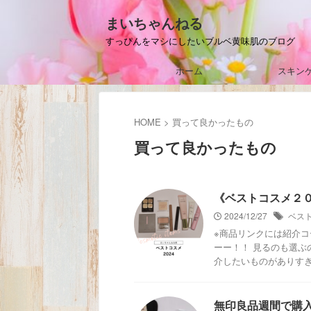
まいちゃんねる
すっぴんをマシにしたいブルベ黄味肌のブログ
ホーム
スキン
HOME
>
買って良かったもの
買って良かったもの
《ベストコスメ２
2024/12/27
ベス
※商品リンクには紹介コ
ーー！！ 見るのも選ぶ
介したいものがありすぎる
無印良品週間で購