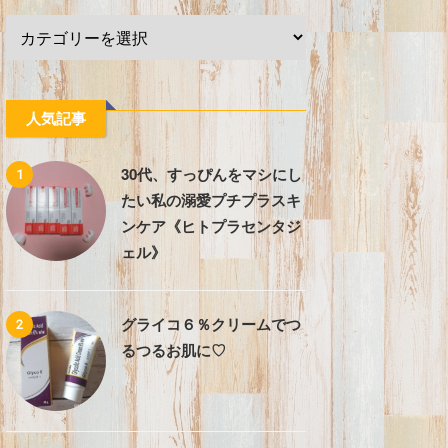
人気記事
30代、すっぴんをマシにし
1
たい私の溺愛プチプラスキ
ンケア《ヒトプラセンタジ
ェル》
グライコ６％クリームでつ
2
るつるお肌に♡