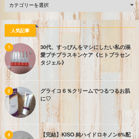
人気記事
30代、すっぴんをマシにしたい私の溺
1
愛プチプラスキンケア《ヒトプラセン
タジェル》
グライコ６％クリームでつるつるお肌
2
に♡
【完結】KISO 純ハイドロキノン8%配
3