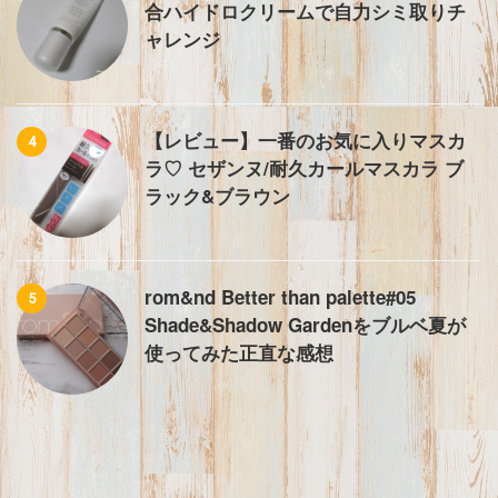
合ハイドロクリームで自力シミ取りチ
ャレンジ
【レビュー】一番のお気に入りマスカ
4
ラ♡ セザンヌ/耐久カールマスカラ ブ
ラック&ブラウン
rom&nd Better than palette#05
5
Shade&Shadow Gardenをブルベ夏が
使ってみた正直な感想