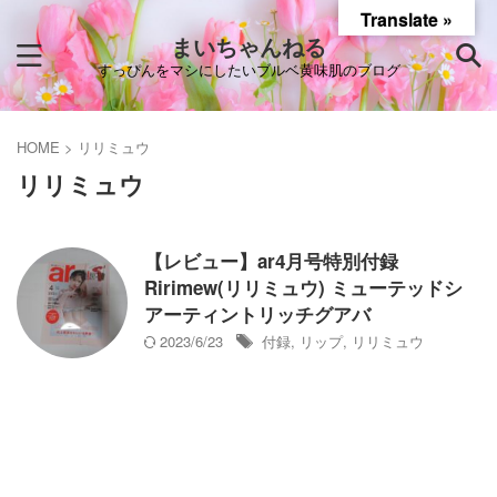
Translate »
まいちゃんねる
すっぴんをマシにしたいブルベ黄味肌のブログ
HOME
>
リリミュウ
リリミュウ
【レビュー】ar4月号特別付録
Ririmew(リリミュウ) ミューテッドシ
アーティントリッチグアバ
2023/6/23
付録
,
リップ
,
リリミュウ